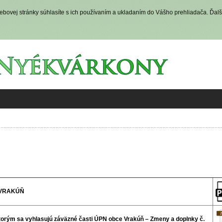
ovej stránky súhlasíte s ich používaním a ukladaním do Vášho prehliadača. Ďalš
E VRAKÚŇ
torým sa vyhlasujú záväzné časti ÚPN obce Vrakúň – Zmeny a doplnky č.