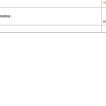
St
1/2016 :
(