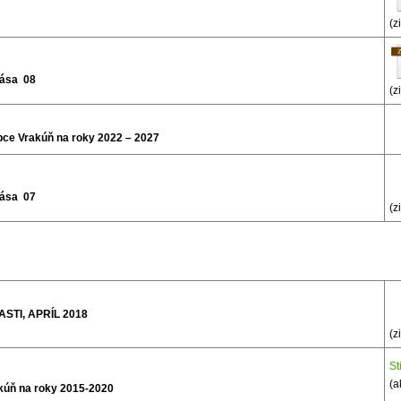
(z
tása 08
(z
bce Vrakúň na roky 2022 – 2027
tása 07
(z
TI, APRÍL 2018
(z
St
(a
kúň na roky 2015-2020