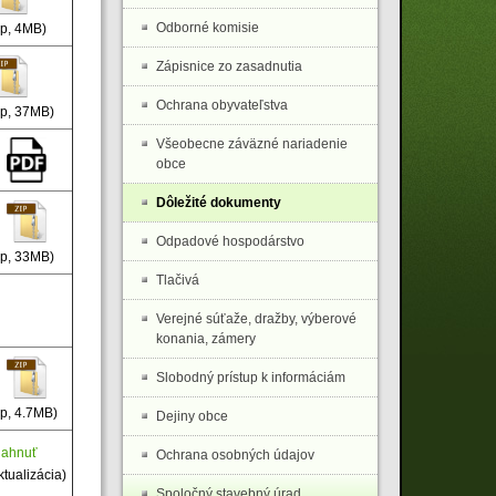
Odborné komisie
ip, 4MB)
Zápisnice zo zasadnutia
Ochrana obyvateľstva
ip, 37MB)
Všeobecne záväzné nariadenie
obce
Dôležité dokumenty
Odpadové hospodárstvo
ip, 33MB)
Tlačivá
Verejné súťaže, dražby, výberové
konania, zámery
Slobodný prístup k informáciám
ip, 4.7MB)
Dejiny obce
iahnuť
Ochrana osobných údajov
ktualizácia)
Spoločný stavebný úrad