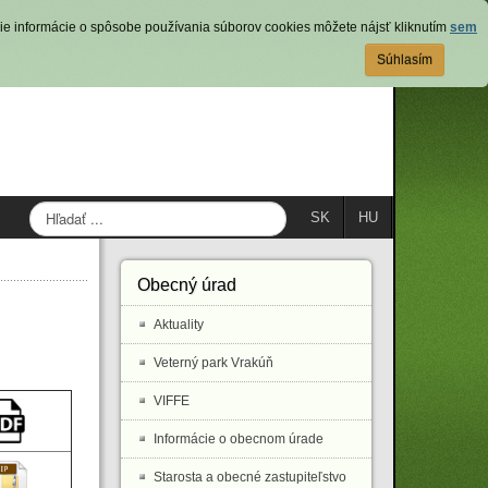
ie informácie o spôsobe používania súborov cookies môžete nájsť kliknutím
sem
Súhlasím
Hľadať
SK
HU
...
Obecný úrad
Aktuality
Veterný park Vrakúň
VIFFE
Informácie o obecnom úrade
Starosta a obecné zastupiteľstvo